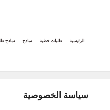
الرئيسية
طلبات خطية
نمادج
نمادج طل
سياسة الخصوصية