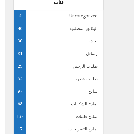
فئات
4
Uncategorized
الوثائق المطلوبة
40
بحث
30
رسائل
31
طلبات الرخص
29
طلبات خطية
54
نمادج
97
نمادج الشكايات
68
نمادج طلبات
132
نماذج التصريحات
17