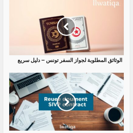
الوثائق المطلوبة لجواز السفر تونس – دليل سريع