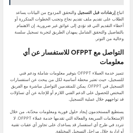
اتباع
إرشادات قبل التسجيل
والتحقق المزدوج من البيانات يساعد
الطلاب على تقديم ملف تقديم نجاح وتجنب الخطوات المتكررة أو
أخطاء التقديم التي قد تؤدي إلى عوائق غير ضرورية. إن الاهتمام
بالتفاصيل والتحقق الشامل يمهدان الطريق لتجربة تسجيل سلسة
وخالية من التوتر.
التواصل مع OFPPT للاستفسار عن أي
معلومات
تتميز خدمة العملاء OFPPT بتوفير معلومات شاملة ودعم فني
للتسجيل، حيث تعتبر محطة أساسية لكل من يبحث عن استفسارات
التسجيل في OFPPT. يمكن للمتقدمين التواصل مباشرة مع الفريق
المختص للحصول على الدعم الفني اللازم أو للإجابة عن أي تساؤلات
قد تواجههم خلال عملية التسجيل.
يستطيع المستخدمون إيجاد حلول فورية ومعلومات محدّثة، من خلال
الإستعلامات السريعة والفعالة التي تقدمها خدمة عملاء OFPPT. لا
تتردد في طرح أي استفسار قد يساعدك على تجاوز أي عقبات تقنية
أو إدارية خلال مراحل التسجيل المختلفة.