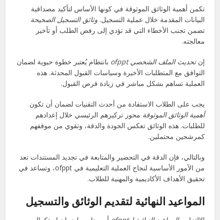
تكمن أهمية الوثائق الموثوقة في كونها الأساس لتأكيد مصداقية
البيانات المقدمة خلال عملية التسجيل.
وثائق التسجيل الصحيحة
تضمن تجنب الأخطاء التي قد تؤدي إلى رفض الطلب أو تأخير
معالجته.
إن
تحديث الملف الشخصي ofppt
بانتظام يُعتبر خطوة حيوية لضمان
التوافق مع المتطلبات الأخيرة وسياسات القبول المحدثة. هذه
العملية تساهم بشكل مباشر في زيادة فرص القبول.
يجب على الطلاب الاستفادة من أحدث التقنيات لضمان أن تكون
أهمية الوثائق الموثوقة
محور تركيزهم الرئيسي خلال إعدادهم
للطلبات. هذه الوثائق تعكس الجودة والدقة، وتقوي من موقفهم
كمرشحين محتملين.
وبالتالي، فإن الدقة في التحضير والمتابعة في تجديد المستندات تعد
من الأمور الأساسية لنجاح العملية التعليمية في ofppt، وتساعد في
تحقيق الأهداف الأكاديمية والمهنية للطلاب.
المواعيد النهائية لتقديم الوثائق والتسجيل
الإلتزام بـ
المواعيد النهائية لofppt
أمر حاسم لضمان استكمال