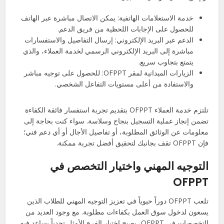
خدمة الاستعلامات الهاتفية: يمكن الاتصال مباشرة عبر الهاتف
للحصول على الإجابات اللحظية من فريق الدعم.
الدعم عبر البريد الإلكتروني: إرسال التفاصيل والاستفسارات
مباشرة إلى البريد الإلكتروني الرسمي لخدمة العملاء، والذي
يتمتع بتجاوب سريع.
الزيارات الميدانية لمقر OFPPT: للحصول على توجيه مباشر
والاستفادة من أعلى مستويات التفاعل الشخصي.
تلتزم خدمة العملاء OFPPT بتقديم تجربة استفسار فائقة الكفاءة
تضمن إنجاز عملية التسجيل بنجاح وسلاسة. سواء كنت بحاجة إلى
معلومات عن الوثائق المطلوبة، أو تفاصيل الأجال أو أي دعم فني؛
فإن OFPPT تقف بجانبك لتحقيق أفضل تجربة ممكنة.
التوجيه المهني واختيار التخصص في
OFPPT
تلعب OFPPT دوراً حيوياً في تعزيز التوجيه المهني للطلاب الذين
يسعون لدخول سوق العمل بكفاءات مطلوبة. مع وجود العديد من
التخصصات في OFPPT، يصبح اختيار الفرع الأمثل تحدياً يساعد فيه