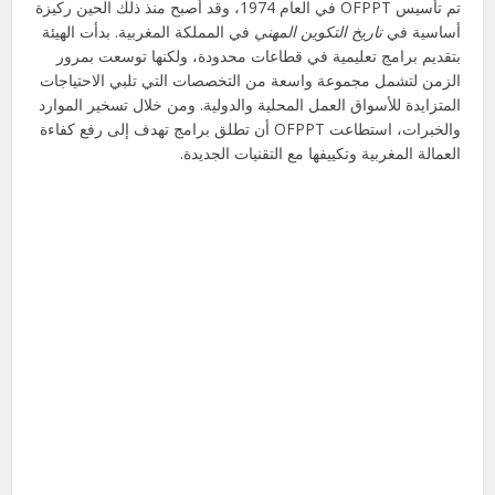
تم تأسيس OFPPT في العام 1974، وقد أصبح منذ ذلك الحين ركيزة
أساسية في
تاريخ التكوين المهني
في المملكة المغربية. بدأت الهيئة
بتقديم برامج تعليمية في قطاعات محدودة، ولكنها توسعت بمرور
الزمن لتشمل مجموعة واسعة من التخصصات التي تلبي الاحتياجات
المتزايدة للأسواق العمل المحلية والدولية. ومن خلال تسخير الموارد
والخبرات، استطاعت OFPPT أن تطلق برامج تهدف إلى رفع كفاءة
العمالة المغربية وتكييفها مع التقنيات الجديدة.