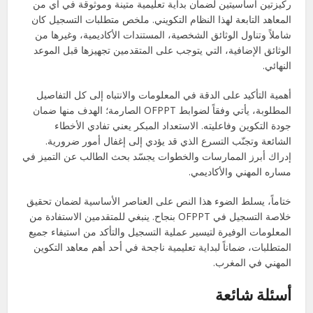
ركيزتين أساسيتين لضمان بداية تعليمية متينة وموثوقة في أي من
المعاهد التابعة لهذا النظام التكويني. ملخص متطلبات التسجيل كان
شاملاً وتناول الوثائق الشخصية، المستندات الأكاديمية، وغيرها من
الوثائق الإضافية، التي يتوجب على المتقدمين تجهيزها قبل الموعد
النهائي.
أهمية التأكيد على الدقة في المعلومات والانتباه إلى كل التفاصيل
المطلوبة، يأتي وفقاً لضوابط OFPPT الصارمة؛ الهدف منها ضمان
جودة التكوين وفاعليته. الاستعداد المبكر يعني تفادي الأخطاء
الشائعة وتجنّب التسرع الذي قد يؤدي إلى إغفال أمور ضرورية.
إدراك أبرز الممارسات والخطوات يجسّد بحث الطالب عن التميز في
مساره المهني والأكاديمي.
ختاماً، يسلط الضوء هذا النص على العناصر الأساسية لضمان تحقيق
خلاصة التسجيل في OFPPT بنجاح. ينبغي للمتقدمين الاستفادة من
المعلومات الوفيرة لتيسير عملية التسجيل والتأكد من استيفاء جميع
المتطلبات، ضماناً لبداية تعليمية ناجحة في أحد أهم معاهد التكوين
المهني في المغرب.
أسئلة شائعة