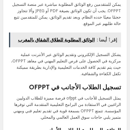
يمكن للمتقدمين رفع الوثائق المطلوبة مباشرة عبر منصة التسجيل
OFPPT. يجب أن تكون الوثائق بصيغة PDF أو JPEG وألا تتجاوز
حجمًا معينًا حدده النظام. وبعد تقديم الوثائق، يمكن للمتقدمين تتبع
حالة طلبهم عبر الموقع.
إقرٱ أيضا :
الوثائق المطلوبة للطلاق الشقاق بالمغرب
يشكل التسجيل الإلكتروني وتقديم الوثائق عبر الأنترنت عملية
مركزية في الحصول على فرص التعليم المهني في معاهد OFPPT،
حيث يتم تقديم كافة الخدمات التعليمية والإدارية بطريقة مميكنة
تكفل الكفاءة والشفافية.
تسجيل الطلاب الأجانب في OFPPT
يمثل التسجيل للأجانب في ofppt فرصة مميزة للطلاب الدوليين
الراغبين في الاستفادة من البرامج التعليمية المتقدمة التي توفرها
المؤسسة. تتمتع OFPPT بسمعة قوية في تقديم تعليم فني ومهني
متميز يلبي حاجات سوق العمل العالمي والمحلي.