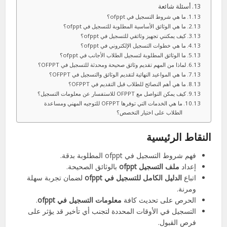
أسئلة شائعة
ما هي شروط التسجيل في ofppt؟
ما هي الوثائق الأساسية المطلوبة للتسجيل في ofppt؟
كيف يمكنني تجهيز وثائقي للتسجيل في ofppt؟
ما هي خطوات التسجيل الإلكتروني في ofppt؟
ما الوثائق المطلوبة لتسجيل الطلاب الأجانب في ofppt؟
لماذا من المهم تقديم وثائق صحيحة ومحدثة للتسجيل في OFPPT؟
ما هي المواعيد النهائية لتقديم الوثائق والتسجيل في OFPPT؟
ما هي أهم النصائح للطلاب قبل التقديم في OFPPT؟
كيف يمكن التواصل مع OFPPT للاستفسار عن معلومات التسجيل؟
ما هي الخدمات التي توفرها OFPPT للتوجيه المهني ومساعدة
الطلاب على اختيار التخصص؟
النقاط الرئيسية
فهم شروط التسجيل في ofppt المطلوبة بدقة.
إعداد
ملف التسجيل ofppt
بالوثائق الصحيحة.
اتباع
الدليل الكامل للتسجيل في ofppt
لضمان تجربة سهلة
ومرنة.
الحرص على تحديث كافة
معلومات التسجيل في ofppt
.
التسجيل في الأوقات المحددة لتجنب أي تأخير قد يؤثر على
فرص القبول.