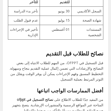
للتقديم
للتأخر
السجل الأكاديمي
30 يونيو
تأخر بدء الدراسة
شهادة الصحة
15 يوليو
عدم قبول الطلب
المستندات
01 أغسطس
تأخير في الإجراءات
الشخصية
الإدارية
نصائح للطلاب قبل التقديم
قبل التسجيل في OFPPT، من المهم للطلاب الانتباه إلى بعض
النصائح والإرشادات التي تضمن إكمال عملية التقديم بنجاح وسهولة.
التخطيط المسبق وفهم الإجراءات يمكن أن يوفر الوقت ويقلل من
التوتر المرتبط بعملية التسجيل.
أفضل الممارسات الواجب اتباعها
من المفيد جدًا للطلاب الاطلاع على
نصائح التسجيل في ofppt
المتاحة عبر المواقع الرسمية والمنشورات الإرشادية. ينصح بتجهيز
جميع الوثائق المطلوبة مسبقًا والتأكد من صحتها واكتمالها.