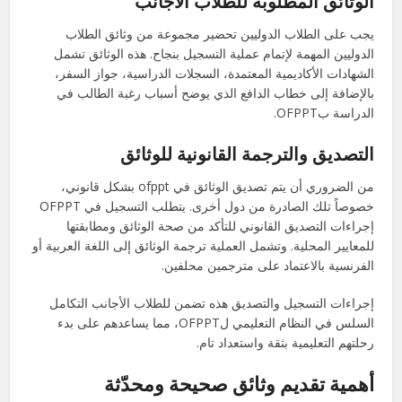
الوثائق المطلوبة للطلاب الأجانب
يجب على الطلاب الدوليين تحضير مجموعة من وثائق الطلاب
الدوليين المهمة لإتمام عملية التسجيل بنجاح. هذه الوثائق تشمل
الشهادات الأكاديمية المعتمدة، السجلات الدراسية، جواز السفر،
بالإضافة إلى خطاب الدافع الذي يوضح أسباب رغبة الطالب في
الدراسة بOFPPT.
التصديق والترجمة القانونية للوثائق
من الضروري أن يتم تصديق الوثائق في ofppt بشكل قانوني،
خصوصاً تلك الصادرة من دول أخرى. يتطلب التسجيل في OFPPT
إجراءات التصديق القانوني للتأكد من صحة الوثائق ومطابقتها
للمعايير المحلية. وتشمل العملية ترجمة الوثائق إلى اللغة العربية أو
الفرنسية بالاعتماد على مترجمين محلفين.
إجراءات التسجيل والتصديق هذه تضمن للطلاب الأجانب التكامل
السلس في النظام التعليمي لOFPPT، مما يساعدهم على بدء
رحلتهم التعليمية بثقة واستعداد تام.
أهمية تقديم وثائق صحيحة ومحدّثة