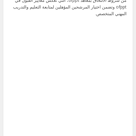
من
شروط الالتحاق بمعاهد ofppt
، التي تعكس معايير القبول في
ofppt وتضمن اختيار المرشحين المؤهلين لمتابعة التعليم والتدريب
المهني المتخصص.