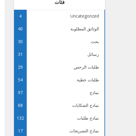
فئات
4
Uncategorized
الوثائق المطلوبة
40
بحث
30
رسائل
31
طلبات الرخص
29
طلبات خطية
54
نمادج
97
نمادج الشكايات
68
نمادج طلبات
132
نماذج التصريحات
17