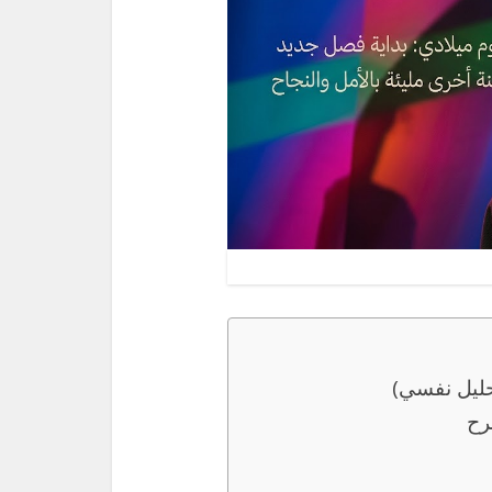
حليل نفسي)
رح