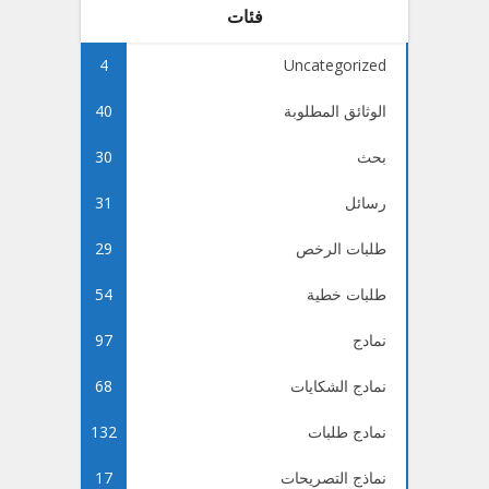
فئات
4
Uncategorized
الوثائق المطلوبة
40
بحث
30
رسائل
31
طلبات الرخص
29
طلبات خطية
54
نمادج
97
نمادج الشكايات
68
نمادج طلبات
132
نماذج التصريحات
17