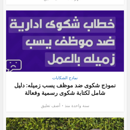
نمادج الشكايات
نموذج شكوى ضد موظف يسب زميله: دليل
شامل لكتابة شكوى رسمية وفعالة
سنة واحدة منذ
أضف تعليق