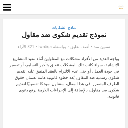
نمادج الشكايات
نموذج تقديم شكوى ضد مقاول
سنتين منذ
أضف تعليق
بواسطة
lwatiqa
321 الآراء
يواجه العديد من الأفراد مشكلات مع المقاولين أثناء تنفيذ المشاريع
الإنشائية، سواء كانت تلك المشكلات تتعلق بتأخير التسليم، أو تقصير
في جودة العمل، أو حتى عدم الالتزام بالعقد المتفق عليه. تقديم
شكوى رسمية ضد المقاول يُعد خطوة قانونية هامة لضمان حقوق
الطرف المتضرر. في هذا المقال، سنتناول نموذجًا تفصيليًا لتقديم
شكوى ضد مقاول، بالإضافة إلى الإجراءات اللازمة لرفع دعوى
قانونية.