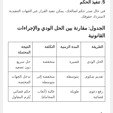
5.
تنفيذ الحكم
في حال صدر حكم لصالحك، يمكن تنفيذ القرار عبر الجهات التنفيذية
لاسترداد حقوقك.
الجدول: مقارنة بين الحل الودي والإجراءات
القانونية
الطريقة
المدة الزمنية
التكلفة
النتيجة
المحتملة
الحل الودي
قصيرة
منخفضة
حل سريع
دون تصعيد
تقديم شكوى
متوسطة
منخفضة إلى
تدخل الجهات
متوسطة
المختصة
رفع دعوى
طويلة
عالية (أتعاب
حكم قضائي
قضائية
المحاماة)
يُلزم المقاول