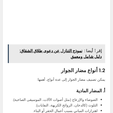
إقرٱ أيضا :
نموذج التنازل عن دعوى طلاق الشقاق:
دليل شامل ومعمق
1.2 أنواع مضار الجوار
يمكن تصنيف مضار الجوار إلى عدة أنواع، أهمها:
أ. المضار المادية
الضوضاء والإزعاج (مثل أصوات الآلات، الموسيقى الصاخبة).
التلوث (كالدخان، الروائح الكريهة، النفايات).
اهتزازات المباني بسبب أعمال الحفر أو البناء.