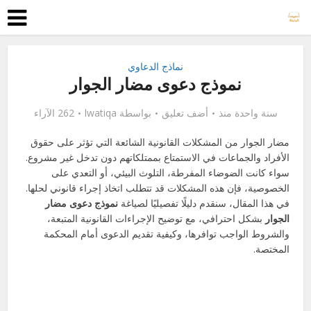
نماذج الدعاوي
نموذج دعوى مضار الجوار
سنة واحدة منذ
أضف تعليق
بواسطة
lwatiqa
262 الآراء
مضار الجوار من المشكلات القانونية الشائعة التي تؤثر على حقوق
الأفراد والجماعات في الاستمتاع بممتلكاتهم دون تدخل غير مشروع.
سواء كانت الضوضاء المفرطة، التلوث البيئي، أو التعدي على
الخصوصية، فإن هذه المشكلات قد تتطلب اتخاذ إجراء قانوني لحلها.
في هذا المقال، سنقدم دليلًا تفصيليًا لصياغة
نموذج دعوى مضار
الجوار
بشكل احترافي، مع توضيح الإجراءات القانونية المتبعة،
والشروط الواجب توافرها، وكيفية تقديم الدعوى أمام المحكمة
المختصة.