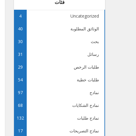
فئات
4
Uncategorized
الوثائق المطلوبة
40
بحث
30
رسائل
31
طلبات الرخص
29
طلبات خطية
54
نمادج
97
نمادج الشكايات
68
نمادج طلبات
132
نماذج التصريحات
17