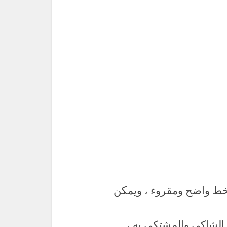
خط واضح ومقروء ، ويمكن
الشاكي والمشتكى به ،