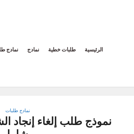
الرئيسية
طلبات خطية
نمادج
نمادج طل
نمادج طلبات
نموذج طلب إلغاء إنجاد ال