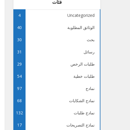
فئات
4
Uncategorized
الوثائق المطلوبة
40
بحث
30
رسائل
31
طلبات الرخص
29
طلبات خطية
54
نمادج
97
نمادج الشكايات
68
نمادج طلبات
132
نماذج التصريحات
17