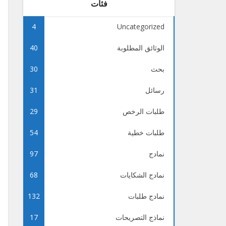
فئات
4
Uncategorized
الوثائق المطلوبة
40
بحث
30
رسائل
31
طلبات الرخص
29
طلبات خطية
54
نمادج
97
نمادج الشكايات
68
نمادج طلبات
132
نماذج التصريحات
17