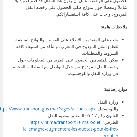
للحصول على الرخصة. نأمل أن يكون هذا المقال قد قدم لكم دليلًا
شاملاً ومفصلًا حول نموذج طلب الحصول على رخصة النقل
المزدوج، وأجاب على كافة استفساراتكم.
ملاحظات هامة:
يجب على المتقدمين الاطلاع على القوانين واللوائح المنظمة
لقطاع النقل المزدوج في المغرب، والتأكد من استيفاء كافة
الشروط والمتطلبات.
يمكن للمتقدمين الحصول على المزيد من المعلومات حول
رخصة النقل المزدوج من خلال التواصل مع السلطات المختصة
في وزارة النقل واللوجستيك.
موارد إضافية:
وزارة النقل
واللوجستيك:
ttps://www.transport.gov.ma/Pages/accueil.aspx
القانون رقم 17-05 المتعلق بتنظيم النقل
الطرقي:
https://lnt.ma/transport-le-maroc-et-
lallemagne-augmentent-les-quotas-pour-le-fret-
routier/