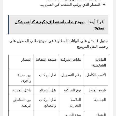
المسار الذي يرغب المتقدم في العمل به.
إقرٱ أيضا :
نموذج طلب استعطاف: كيفية كتابته بشكل
صحيح
جدول 1: مثال على البيانات المطلوبة في نموذج طلب الحصول على
رخصة النقل المزدوج
البيانات
بيانات المركبة
طبيعة النشاط
المسار
الشخصية
الاسم الكامل
رقم التسجيل
نقل الركاب
بين مدينة
وأخرى
تاريخ الميلاد
نوع المركبة
نقل البضائع
داخل المدينة
الجنسية
العلامة
نقل الركاب
بين المناطق
التجارية
والبضائع
الريفية
العنوان
سنة الصنع