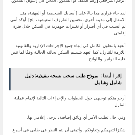
الرقم المرجعي [رقم الملف أو السكن]، الكائن في [عنوان السكن].
لقد جاء قراري هذا بناءً على [أسبابك الشخصية أو المهنية، مثل
الانتقال إلى مدينة أخرى، تحسين الظروف المعيشية، إلخ]. أؤكد أنني
لم أتسبب في أي أضرار أو تغييرات جوهرية في السكن خلال فترة
إقامتي.
أتعهد بالتعاون الكامل في إنهاء جميع الإجراءات الإدارية والقانونية
اللازمة للتنازل، كما أتعهد بتسليم السكن بحالته الحالية وفقًا لما تنص
عليه القوانين واللوائح.
إقرٱ أيضا :
نموذج طلب سحب نسخة تنفيذية: دليل
شامل وشامل
أرجو منكم توجيهي حول الخطوات والإجراءات التالية لإتمام عملية
التنازل.
وفي حال تطلب الأمر أي وثائق إضافية، يرجى إعلامي بها.
شكرًا لتفهمكم وتعاونكم، وأتمنى أن يتم النظر في طلبي في أسرع