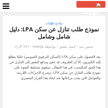
نمادج طلبات
نموذج طلب تنازل عن سكن LPA: دليل
شامل وشامل
سنتين منذ
أضف تعليق
بواسطة
lwatiqa
597 الآراء
يعد الحصول على سكن LPA (السكن الترقوي العمومي) حلمًا يتطلع
إليه الكثيرون، إلا أن الظروف قد تتغير وتدفع البعض إلى التنازل عن
هذا الحق المكتسب. في هذا المقال، سنقوم بتسليط الضوء على
نموذج طلب التنازل عن سكن LPA، وشرح الإجراءات اللازمة،
والعوامل التي يجب مراعاتها عند اتخاذ هذا القرار المصيري.