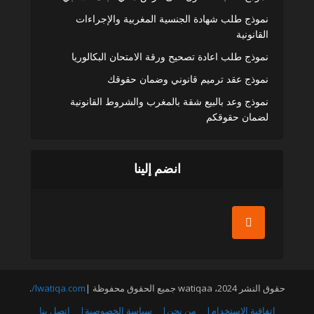
نموذج طلب شهادة الجنسية المغربية والإجراءات
القانونية
نموذج طلب اعادة تصحيح ورقة الامتحان البكالوريا
نموذج عقد ترميم قانوني وضمان حقوقك
نموذج وعد بالبيع شقة بالمغرب والشروط القانونية
لضمان حقوقكم
انضم إلينا
حقوق النشر 2024، watiqaa جميع الحقوق محفوظة |
lwatiqa.com/
.
اتفاقية الاستخدام|
من نحن|
سياسة الخصوصية|
إتصل بنا