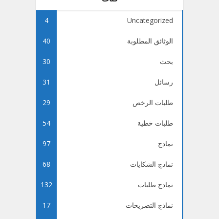
4
Uncategorized
الوثائق المطلوبة
40
بحث
30
رسائل
31
طلبات الرخص
29
طلبات خطية
54
نمادج
97
نمادج الشكايات
68
نمادج طلبات
132
نماذج التصريحات
17