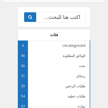
فئات
4
Uncategorized
الوثائق المطلوبة
40
بحث
30
رسائل
31
طلبات الرخص
29
طلبات خطية
54
نمادج
97