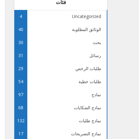
فئات
4
Uncategorized
الوثائق المطلوبة
40
بحث
30
رسائل
31
طلبات الرخص
29
طلبات خطية
54
نمادج
97
نمادج الشكايات
68
نمادج طلبات
132
نماذج التصريحات
17