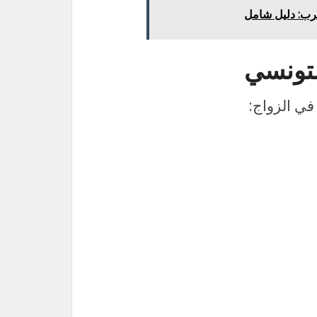
رب: دليل شامل
لتونسي
في الزواج: