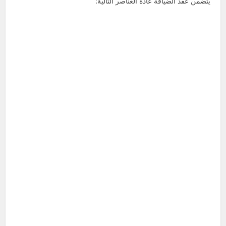
يتضمن عقد الضيافة عادةً العناصر التالية: