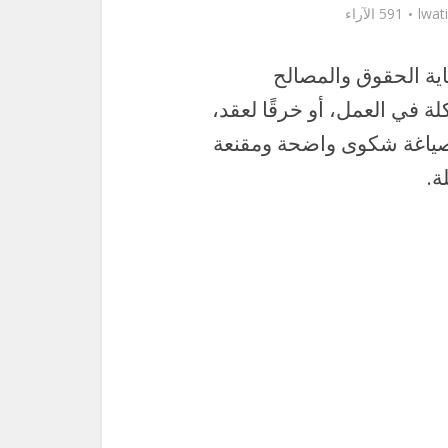
lwat
591 الآراء
اية الحقوق والمصالح
في العمل، أو خرقًا لعقد،
 صياغة شكوى واضحة ومقنعة
ة.