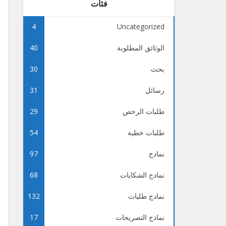
فئات
4
Uncategorized
الوثائق المطلوبة
40
بحث
30
رسائل
31
طلبات الرخص
29
طلبات خطية
54
نمادج
97
نمادج الشكايات
68
نمادج طلبات
132
نماذج التصريحات
17