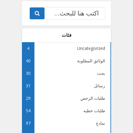
فئات
4
Uncategorized
الوثائق المطلوبة
40
بحث
30
رسائل
31
طلبات الرخص
29
طلبات خطية
54
نمادج
97