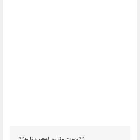
**نموذج وكالة لسحب وثائق**
