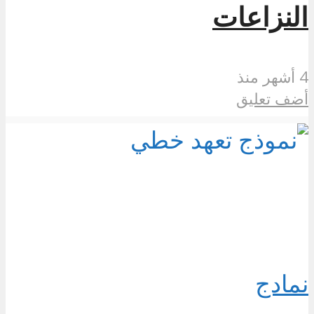
النزاعات
4 أشهر منذ
أضف تعليق
نمادج