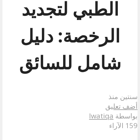
الطبي لتجديد
الرخصة: دليل
شامل للسائق
سنتين منذ
أضف تعليق
بواسطة
lwatiqa
159 الآراء