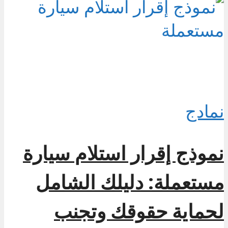
نمادج
نموذج إقرار استلام سيارة
مستعملة: دليلك الشامل
لحماية حقوقك وتجنب