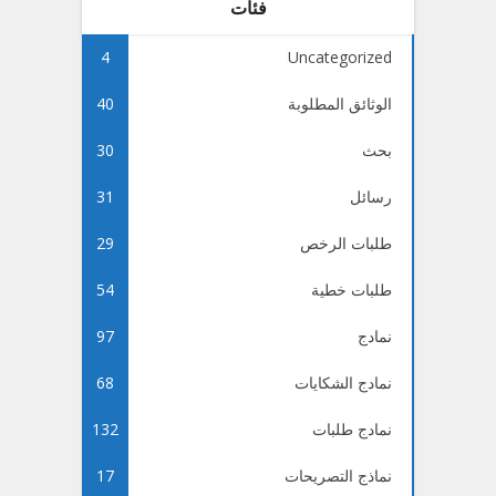
فئات
4
Uncategorized
الوثائق المطلوبة
40
بحث
30
رسائل
31
طلبات الرخص
29
طلبات خطية
54
نمادج
97
نمادج الشكايات
68
نمادج طلبات
132
نماذج التصريحات
17