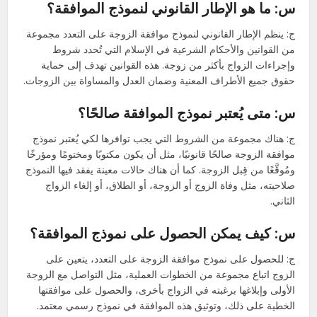
س: ما هو الإطار القانوني لنموذج الموافقة؟
ج: ينظم الإطار القانوني لنموذج موافقة الزوجة على التعدد مجموعة
من القوانين والأحكام الشرعية في الإسلام التي تُحدد شروط
وإجراءات الزواج بأكثر من زوجة. هذه القوانين تهدف إلى حماية
حقوق جميع الأطراف المعنية وضمان العدل والمساواة بين الزوجات.
س: متى يُعتبر نموذج الموافقة صالحًا؟
ج: هناك مجموعة من الشروط التي يجب توافرها لكي يُعتبر نموذج
موافقة الزوجة صالحًا قانونيًا، مثل أن يكون مكتوبًا ومختومًا ومؤرخًا
ومُوقَّعًا من قِبل الزوجة. كما أن هناك حالات معينة يفقد فيها النموذج
صلاحيته، مثل وفاة الزوج أو الزوجة، أو الطلاق، أو إلغاء الزواج
الثاني.
س: كيف يمكن الحصول على نموذج الموافقة؟
ج: للحصول على نموذج موافقة الزوجة على التعدد، يتعين على
الزوج اتباع مجموعة من الخطوات العملية، مثل التواصل مع الزوجة
الأولى وإبلاغها برغبته في الزواج بأخرى، والحصول على موافقتها
الخطية على ذلك، وتوثيق هذه الموافقة في نموذج رسمي معتمد.