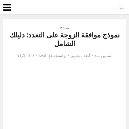
نمادج
نموذج موافقة الزوجة على التعدد: دليلك
الشامل
سنتين منذ
أضف تعليق
بواسطة
lwatiqa
513 الآراء