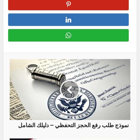
نموذج طلب رفع الحجز التحفظي – دليلك الشامل