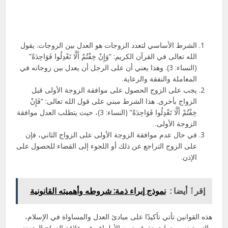
الشرط الأساسي لتعدد الزوجات هو العدل بين الزوجات. يقول
الله تعالى في القرآن الكريم: “وَإِنْ خِفْتُمْ أَلَّا تَعْدِلُوا فَوَاحِدَةً”
(النساء: 3). وهذا يعني أن على الرجل أن يعدل بين زوجاته في
المعاملة والنفقة والرعاية.
يجب على الزوج الحصول على موافقة الزوجة الأولى قبل
الزواج بأخرى. هذا الشرط مبني على قول الله تعالى: “فَإِنْ
خِفْتُمْ أَلَّا تَعْدِلُوا فَوَاحِدَةً” (النساء: 3)، حيث يتطلب العدل موافقة
الزوجة الأولى.
في حال عدم موافقة الزوجة الأولى على الزواج الثاني، فإن
على الزوج التراجع عن ذلك أو اللجوء إلى القضاء للحصول على
الإذن.
إقرٱ أيضا :
نموذج إبراء ذمة: شروطه وأهميته القانونية
هذه القوانين تأتي تأكيدًا على مبادئ العدل والمساواة في الإسلام،
والتي تضمن حماية حقوق جميع الأطراف في علاقة الزواج المتعدد.